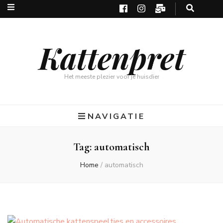
Kattenpret
Het meeste plezier voor je huisdier
NAVIGATIE
Tag:
automatisch
Home
/
automatisch