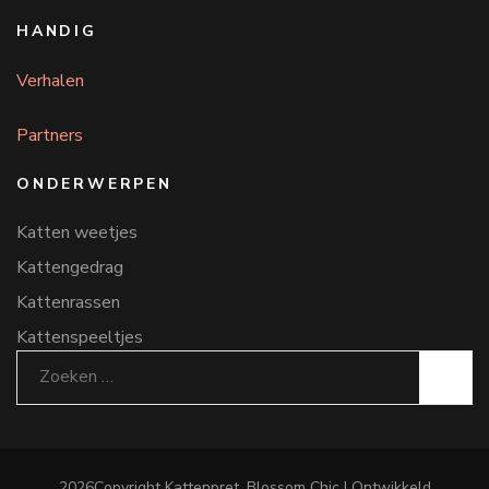
HANDIG
Verhalen
Partners
ONDERWERPEN
Katten weetjes
Kattengedrag
Kattenrassen
Kattenspeeltjes
Zoeken
naar:
2026Copyright
Kattenpret
.
Blossom Chic | Ontwikkeld