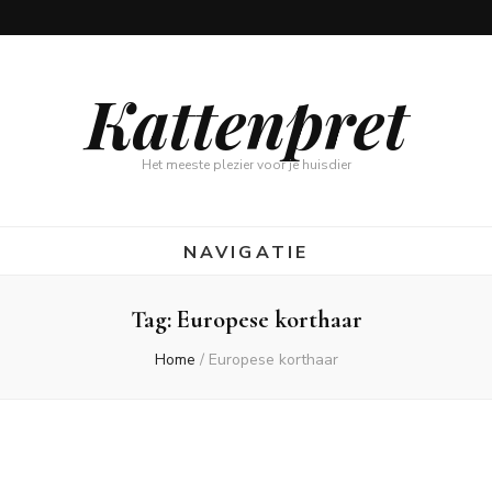
Kattenpret
Het meeste plezier voor je huisdier
NAVIGATIE
Tag:
Europese korthaar
Home
/
Europese korthaar