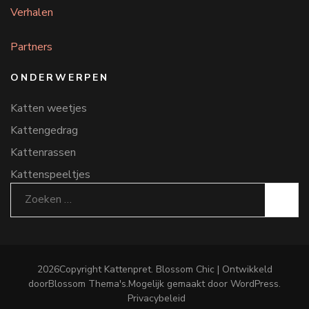
Verhalen
Partners
ONDERWERPEN
Katten weetjes
Kattengedrag
Kattenrassen
Kattenspeeltjes
Zoeken
naar:
2026Copyright
Kattenpret
.
Blossom Chic | Ontwikkeld
door
Blossom Thema's
.Mogelijk gemaakt door
WordPress
.
Privacybeleid