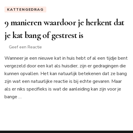
KATTENGEDRAG
9 manieren waardoor je herkent dat
je kat bang of gestrest is
op
Geef een Reactie
9
Wanneer je een nieuwe kat in huis hebt of al een tijdje bent
manieren
vergezeld door een kat als huisdier, zijn er gedragingen die
waardoor
je
kunnen opvallen. Het kan natuurlijk betekenen dat ze bang
herkent
zijn wat een natuurlijke reactie is bij echte gevaren. Maar
dat
als er niks specifieks is wat de aanleiding kan zijn voor je
je
bange …
kat
bang
of
gestrest
is