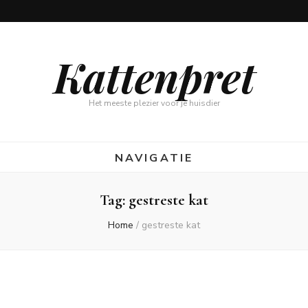
Kattenpret
Het meeste plezier voor je huisdier
NAVIGATIE
Tag:
gestreste kat
Home
/
gestreste kat