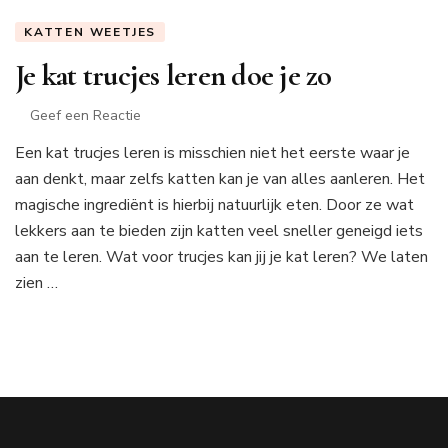
KATTEN WEETJES
Je kat trucjes leren doe je zo
op
Geef een Reactie
Je
Een kat trucjes leren is misschien niet het eerste waar je
kat
aan denkt, maar zelfs katten kan je van alles aanleren. Het
trucjes
leren
magische ingrediënt is hierbij natuurlijk eten. Door ze wat
doe
lekkers aan te bieden zijn katten veel sneller geneigd iets
je
aan te leren. Wat voor trucjes kan jij je kat leren? We laten
zo
zien …