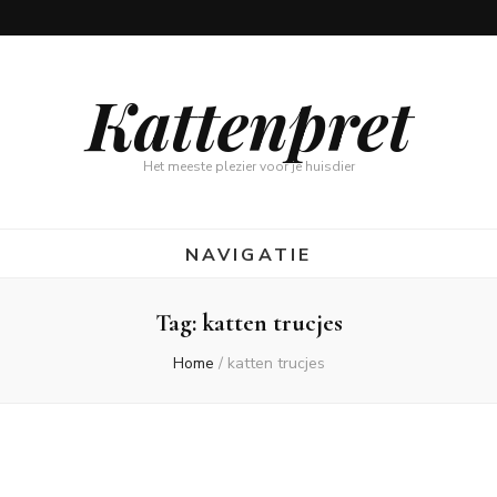
Kattenpret
Het meeste plezier voor je huisdier
NAVIGATIE
Tag:
katten trucjes
Home
/
katten trucjes