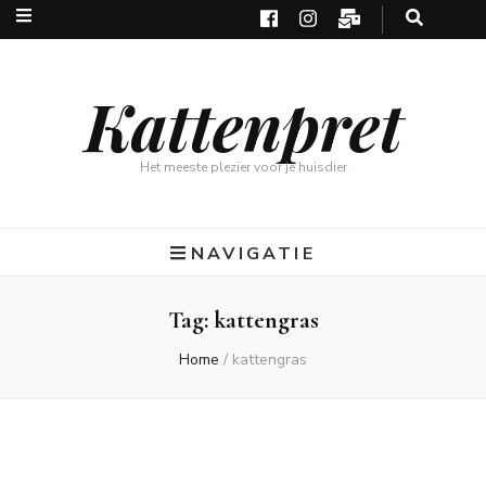
Kattenpret
Het meeste plezier voor je huisdier
NAVIGATIE
Tag:
kattengras
Home
/
kattengras