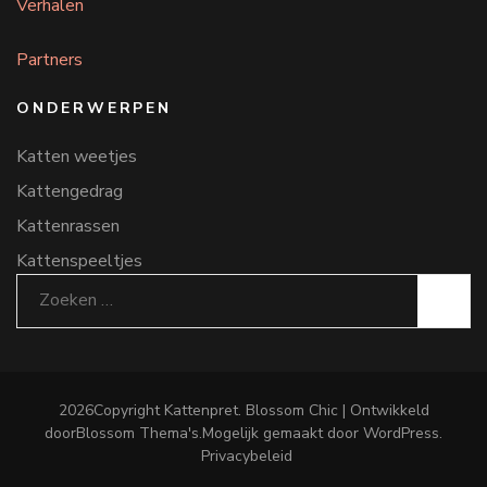
Verhalen
Partners
ONDERWERPEN
Katten weetjes
Kattengedrag
Kattenrassen
Kattenspeeltjes
Zoeken
naar:
2026Copyright
Kattenpret
.
Blossom Chic | Ontwikkeld
door
Blossom Thema's
.Mogelijk gemaakt door
WordPress
.
Privacybeleid