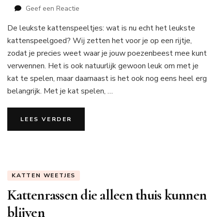
op
Geef een Reactie
Kattenspeeltjes:
De leukste kattenspeeltjes: wat is nu echt het leukste
het
leukste
kattenspeelgoed? Wij zetten het voor je op een rijtje,
kattenspeelgoed
zodat je precies weet waar je jouw poezenbeest mee kunt
verwennen. Het is ook natuurlijk gewoon leuk om met je
kat te spelen, maar daarnaast is het ook nog eens heel erg
belangrijk. Met je kat spelen, …
LEES VERDER
KATTEN WEETJES
Kattenrassen die alleen thuis kunnen
blijven