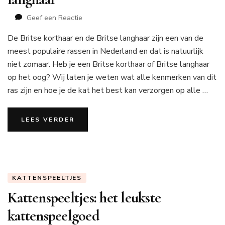
op
Geef een Reactie
De
De Britse korthaar en de Britse langhaar zijn een van de
Britse
korthaar
meest populaire rassen in Nederland en dat is natuurlijk
en
niet zomaar. Heb je een Britse korthaar of Britse langhaar
de
op het oog? Wij laten je weten wat alle kenmerken van dit
Britse
ras zijn en hoe je de kat het best kan verzorgen op alle …
langhaar
LEES VERDER
KATTENSPEELTJES
Kattenspeeltjes: het leukste
kattenspeelgoed