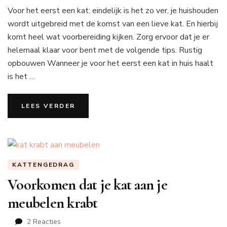
Voor
Voor het eerst een kat: eindelijk is het zo ver, je huishouden
het
eerst
wordt uitgebreid met de komst van een lieve kat. En hierbij
een
komt heel wat voorbereiding kijken. Zorg ervoor dat je er
kat:
helemaal klaar voor bent met de volgende tips. Rustig
met
opbouwen Wanneer je voor het eerst een kat in huis haalt
deze
tips
is het …
ben
je
LEES VERDER
goed
voorbereid
KATTENGEDRAG
Voorkomen dat je kat aan je
meubelen krabt
op
2 Reacties