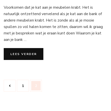
Voorkomen
Voorkomen dat je kat aan je meubelen krabt. Het is
dat
je
natuurlijk ontzettend vervelend als je kat aan de bank of
kat
andere meubelen krabt. Het is zonde als al je mooie
aan
spullen zo vol halen komen te zitten, daarom wil ik graag
je
met je bespreken wat je eraan kunt doen Waarom je kat
meubelen
krabt
aan je bank …
LEES VERDER
Berichtnavigatie
Pagina
Pagina
1
2