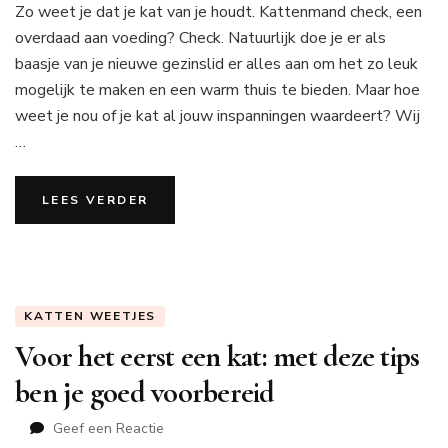
Zo weet je dat je kat van je houdt. Kattenmand check, een
weet
je
overdaad aan voeding? Check. Natuurlijk doe je er als
dat
baasje van je nieuwe gezinslid er alles aan om het zo leuk
je
mogelijk te maken en een warm thuis te bieden. Maar hoe
kat
weet je nou of je kat al jouw inspanningen waardeert? Wij
van
je
…
houdt
LEES VERDER
KATTEN WEETJES
Voor het eerst een kat: met deze tips
ben je goed voorbereid
op
Geef een Reactie