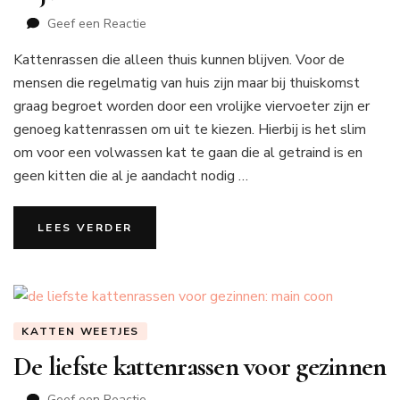
op
Geef een Reactie
Kattenrassen
Kattenrassen die alleen thuis kunnen blijven. Voor de
die
alleen
mensen die regelmatig van huis zijn maar bij thuiskomst
thuis
graag begroet worden door een vrolijke viervoeter zijn er
kunnen
genoeg kattenrassen om uit te kiezen. Hierbij is het slim
blijven
om voor een volwassen kat te gaan die al getraind is en
geen kitten die al je aandacht nodig …
LEES VERDER
KATTEN WEETJES
De liefste kattenrassen voor gezinnen
op
Geef een Reactie