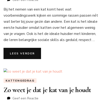
De
Bij het nemen van een kat komt heel wat
liefste
kattenrassen
voorbereidingswerk kijken en sommige rassen passen nét
voor
wat beter bij jouw gezin dan andere. Een kat is het ideale
gezinnen
eerste huisdier omdat katten over het algemeen weinig
van je vragen. Ook is het de ideale huisdier met kinderen,
die leren belangrijke sociale skills als geduld, respect …
LEES VERDER
KATTENGEDRAG
Zo weet je dat je kat van je houdt
op
Geef een Reactie
Zo