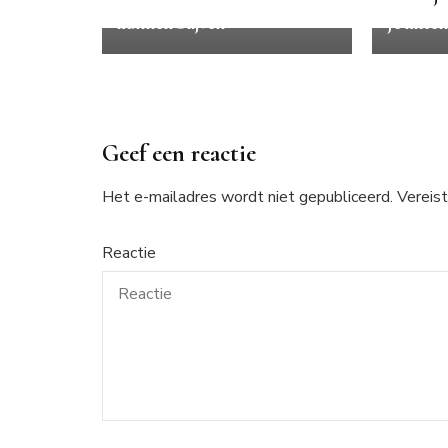
Kattenrassen die alleen thuis
kunnen blijven
Je kitte
Geef een reactie
Het e-mailadres wordt niet gepubliceerd.
Vereist
Reactie