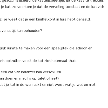
 geacclimatiseerd, de kattenspeeltjes uit de kast te trekken.
e kat, zo voorkom je dat de verveling toeslaat en de kat zich
zij je weet dat je een knuffelkont in huis hebt gehaald.
levensstijl kan behouden?
angrijk ruimte te maken voor een speelplek die schoon en
n opkrullen voelt de kat zich helemaal thuis.
n kat van karakter kan verschillen.
n doen en mag hij op tafel of niet?
dat je kat in de war raakt en niet weet wat je wel en niet