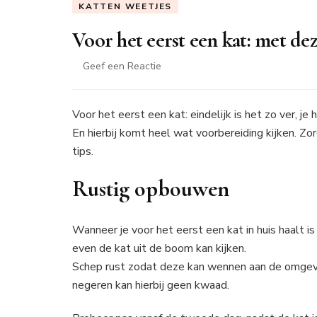
KATTEN WEETJES
Voor het eerst een kat: met de
op
Geef een Reactie
Voor
het
eerst
Voor het eerst een kat: eindelijk is het zo ver, j
een
En hierbij komt heel wat voorbereiding kijken. Zo
kat:
tips.
met
deze
Rustig opbouwen
tips
ben
je
goed
Wanneer je voor het eerst een kat in huis haalt is 
voorbereid
even de kat uit de boom kan kijken.
Schep rust zodat deze kan wennen aan de omgevin
negeren kan hierbij geen kwaad.