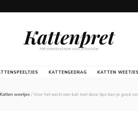
Kattenpret
Het meeste plezier voor je huisdier
ATTENSPEELTJES
KATTENGEDRAG
KATTEN WEETJE
Katten weetjes
/
Voor het eerst een kat: met deze tips ben je goed vo