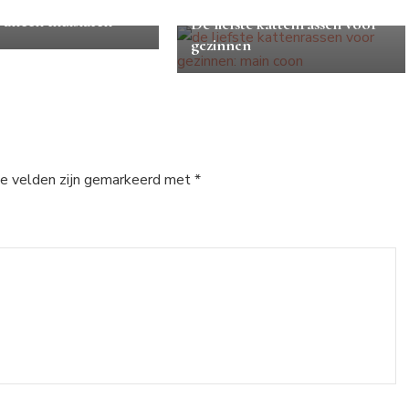
Katten weetjes
n alleen thuislaten
De liefste kattenrassen voor
gezinnen
e velden zijn gemarkeerd met
*