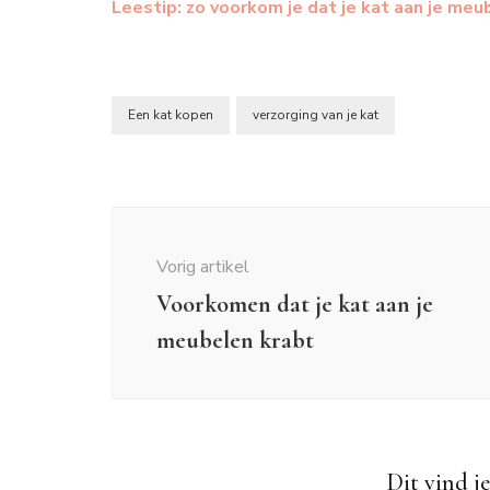
Leestip: zo voorkom je dat je kat aan je meu
Een kat kopen
verzorging van je kat
Berichtnavigatie
Vorig artikel
Voorkomen dat je kat aan je
meubelen krabt
Katten weetjes
Dit vind je
Katten 